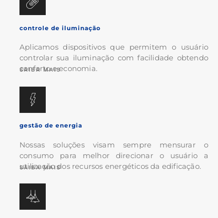
controle de iluminação
Aplicamos dispositivos que permitem o usuário
controlar sua iluminação com facilidade obtendo
conforto e economia.
SAIBA MAIS
gestão de energia
Nossas soluções visam sempre mensurar o
consumo para melhor direcionar o usuário a
utilização dos
recursos energéticos da edificação.
SAIBA MAIS