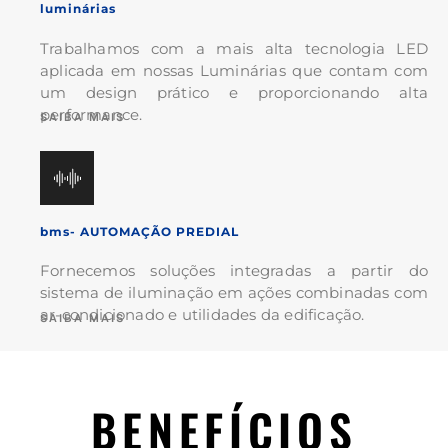
luminárias
Trabalhamos com a mais alta tecnologia LED
aplicada em nossas Luminárias que contam com
um design prático e proporcionando alta
performance.
SAIBA MAIS
bms- AUTOMAÇÃO PREDIAL
Fornecemos soluções integradas a partir do
sistema de iluminação em ações combinadas com
ar-condicionado e utilidades da edificação
.
SAIBA MAIS
BENEFÍCIOS