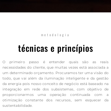
metodologia
técnicas e princípios
O primeiro passo é entender quais são as reais
necessidades do cliente, que muitas vezes está associada a
um determinado orçamento. Procuramos ter uma visão do
todo, que vai além da iluminação inteligente e da gestão
da energia pois nosso conceito de negócio está baseado na
integração em rede dos subsistemas, com objetivo de
proporcionarmos uma operação continuada com a
otimização constante dos recursos, sem esquecer da
sustentabilidade.